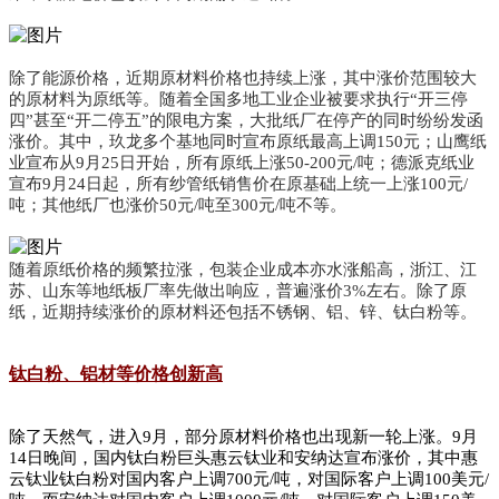
除了能源价格，近期原材料价格也持续上涨，其中涨价范围较大
的原材料为原纸等。随着全国多地工业企业被要求执行“开三停
四”甚至“开二停五”的限电方案，大批纸厂在停产的同时纷纷发函
涨价。其中，玖龙多个基地同时宣布原纸最高上调150元；山鹰纸
业宣布从9月25日开始，所有原纸上涨50-200元/吨；德派克纸业
宣布9月24日起，所有纱管纸销售价在原基础上统一上涨100元/
吨；其他纸厂也涨价50元/吨至300元/吨不等。
随着原纸价格的频繁拉涨，包装企业成本亦水涨船高，浙江、江
苏、山东等地纸板厂率先做出响应，普遍涨价3%左右。除了原
纸，近期持续涨价的原材料还包括不锈钢、铝、锌、钛白粉等。
钛白粉、铝材等价格创新高
除了天然气，进入9月，部分原材料价格也出现新一轮上涨。9月
14日晚间，国内钛白粉巨头惠云钛业和安纳达宣布涨价，其中惠
云钛业钛白粉对国内客户上调700元/吨，对国际客户上调100美元/