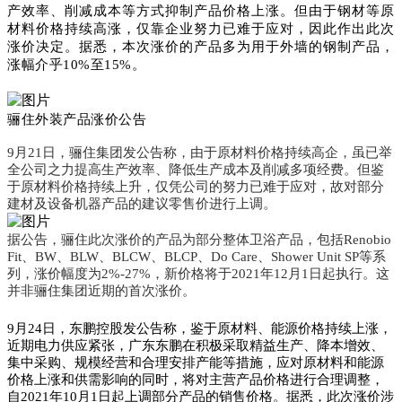
产效率、削减成本等方式抑制产品价格上涨。但由于钢材等原
材料价格持续高涨，仅靠企业努力已难于应对，因此作出此次
涨价决定。据悉，本次涨价的产品多为用于外墙的钢制产品，
涨幅介乎10%至15%。
骊住外装产品涨价公告
9月21日，骊住集团发公告称，由于原材料价格持续高企，虽已举
全公司之力提高生产效率、降低生产成本及削减多项经费。但鉴
于原材料价格持续上升，仅凭公司的努力已难于应对，故对部分
建材及设备机器产品的建议零售价进行上调。
据公告，骊住此次涨价的产品为部分整体卫浴产品，包括Renobio
Fit、BW、BLW、BLCW、BLCP、Do Care、Shower Unit SP等系
列，涨价幅度为2%-27%，新价格将于2021年12月1日起执行。这
并非骊住集团近期的首次涨价。
9月24日，东鹏控股发公告称，鉴于原材料、能源价格持续上涨，
近期电力供应紧张，广东东鹏在积极采取精益生产、降本增效、
集中采购、规模经营和合理安排产能等措施，应对原材料和能源
价格上涨和供需影响的同时，将对主营产品价格进行合理调整，
自2021年10月1日起上调部分产品的销售价格。据悉，此次涨价涉