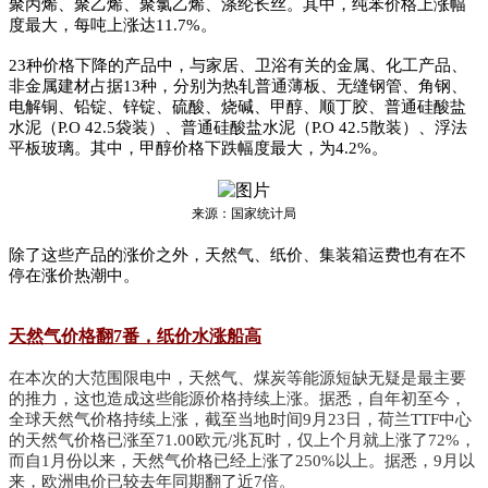
聚丙烯、聚乙烯、聚氯乙烯、涤纶长丝。其中，纯苯价格上涨幅
度最大，每吨上涨达11.7%。
23种价格下降的产品中，与家居、卫浴有关的金属、化工产品、
非金属建材占据13种，分别为热轧普通薄板、无缝钢管、角钢、
电解铜、铅锭、锌锭、硫酸、烧碱、甲醇、顺丁胶、普通硅酸盐
水泥（P.O 42.5袋装）、普通硅酸盐水泥（P.O 42.5散装）、浮法
平板玻璃。其中，甲醇价格下跌幅度最大，为4.2%。
来源：国家统计局
除了这些产品的涨价之外，天然气、纸价、集装箱运费也有在不
停在涨价热潮中。
天然气价格翻7番，纸价水涨船高
在本次的大范围限电中，天然气、煤炭等能源短缺无疑是最主要
的推力，这也造成这些能源价格持续上涨。据悉，自年初至今，
全球天然气价格持续上涨，截至当地时间9月23日，荷兰TTF中心
的天然气价格已涨至71.00欧元/兆瓦时，仅上个月就上涨了72%，
而自1月份以来，天然气价格已经上涨了250%以上。据悉，9月以
来，欧洲电价已较去年同期翻了近7倍。