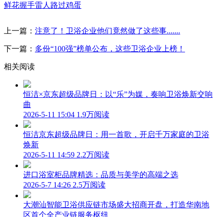
鲜花
握手
雷人
路过
鸡蛋
上一篇：
注意了！卫浴企业他们竟然做了这些事.......
下一篇：
多份“100强”榜单公布，这些卫浴企业上榜！
相关阅读
恒洁×京东超级品牌日：以“乐”为媒，奏响卫浴焕新交响
曲
2026-5-11 15:04
1.9万阅读
恒洁京东超级品牌日：用一首歌，开启千万家庭的卫浴
焕新
2026-5-11 14:59
2.2万阅读
进口浴室柜品牌精选：品质与美学的高端之选
2026-5-7 14:26
2.5万阅读
大潮汕智能卫浴供应链市场盛大招商开盘，打造华南地
区首个全产业链服务枢纽