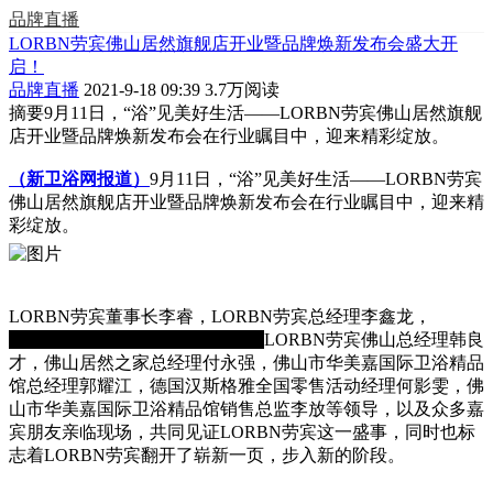
品牌直播
LORBN劳宾佛山居然旗舰店开业暨品牌焕新发布会盛大开
启！
品牌直播
2021-9-18 09:39
3.7万阅读
摘要
9月11日，“浴”见美好生活——LORBN劳宾佛山居然旗舰
店开业暨品牌焕新发布会在行业瞩目中，迎来精彩绽放。
（新卫浴网报道）
9月11日，“浴”见美好生活——LORBN劳宾
佛山居然旗舰店开业暨品牌焕新发布会在行业瞩目中，迎来精
彩绽放。
LORBN劳宾董事长李睿，LORBN劳宾总经理李鑫龙，
LORBN劳宾联合创始人郭耀燊，
LORBN劳宾佛山总经理韩良
才，佛山居然之家总经理付永强，佛山市华美嘉国际卫浴精品
馆总经理郭耀江，德国汉斯格雅全国零售活动经理何影雯，佛
山市华美嘉国际卫浴精品馆销售总监李放等领导，以及众多嘉
宾朋友亲临现场，共同见证LORBN劳宾这一盛事，同时也标
志着LORBN劳宾翻开了崭新一页，步入新的阶段。