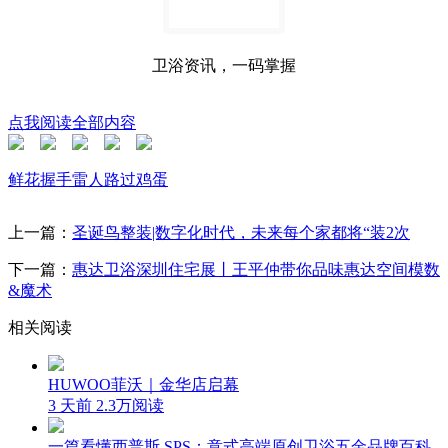
卫浴资讯，一码掌握
点我阅读全部内容
鲜花
握手
雷人
路过
鸡蛋
上一篇：
圣诞鸟整装|数字化时代，未来每个家都将“装2次
下一篇：
惠达卫浴深圳住宅展丨王平仲带你品味惠达空间模数
&魔术
相关阅读
HUWOO菲沃｜金华店启幕
3 天前
2.3万阅读
一篇看懂西普斯 SPS：意式高端原创卫浴五金品牌百科