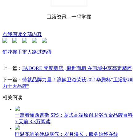
卫浴资讯，一码掌握
点我阅读全部内容
鲜花
握手
雷人
路过
鸡蛋
上一篇：
FADORE 梵度新店 | 避世而栖 在画城中享高定精粹
下一篇：
铸就品牌力量！浪鲸卫浴荣获2021华腾杯“卫浴影响
力十大品牌”
相关阅读
一篇看懂西普斯 SPS：意式高端原创卫浴五金品牌百科
5 天前
3.3万阅读
恒温花洒的硬核底气：岁月漫长，服务始终在线