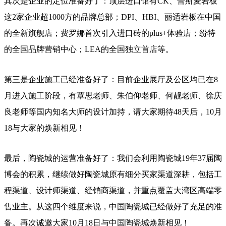
其次是企业的定位准备好了：顶层进口馆有CK、普斯麦岩板
这2家企业超1000方的品牌总部；DPI、HBI、丽适岩板在中国
的全新旗舰店；费罗娜首次引入进口砖的plus+体验店；纷特
的全国品牌营销中心；LEA的全国独立首店等。
第三是企业施工已经准备好了：目前企业展厅及公区均已在8
月进入施工阶段，有覃思老师、朱伯仰老师、何靓老师、徐庆
良老师等国内知名大师的设计加持，请大家期待48天后，10月
18与大家的焕新相见！
最后，陶瓷城的运营准备好了：我们会利用陶瓷城19年37届陶
博会的积累，继续做好陶瓷城原有细分买家渠道深耕，包括工
程渠道、设计师渠道、经销商渠道，并重点覆盖大湾区高端零
售业主。从这四个维度来说，中国陶瓷城已经做好了充足的准
备。再次诚邀大家10月18日与中国陶瓷城焕新相见！