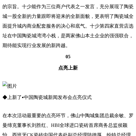
的宗旨。十少能作为三位商户代表之一发言，充分展现了陶瓷
城一股全新的力量跟即将迎来的全新面貌，更表明了陶瓷城全
面提升城内商业配套服务的决心和底气。十少第四家直营店选
址在中国陶瓷城湾湾小栈，是两家佛山本土企业的强强联合，
期待能实现行业发展的新跨越。
05
点亮上新
◆上新了▪中国陶瓷城新闻发布会点亮仪式
在本次活动最重要的点亮环节，佛山中陶城集团总裁余敏、罗
曼缔克董事长刘胜红、HBI全球进口瓷砖首席商务总监侯颖
怡、西班牙CK瓷砖中国代表处副总经理陆德厚、纷特总经理