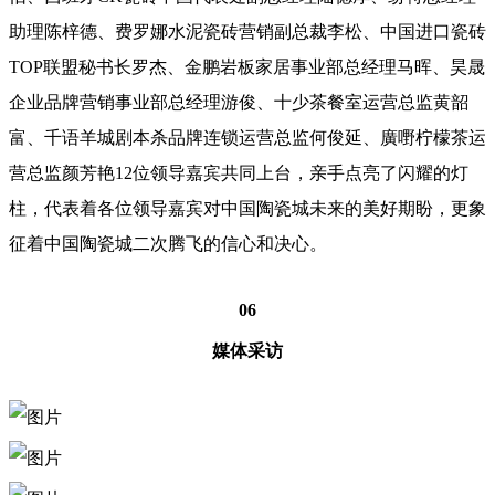
助理陈梓德、费罗娜水泥瓷砖营销副总裁李松、中国进口瓷砖
TOP联盟秘书长罗杰、金鹏岩板家居事业部总经理马晖、昊晟
企业品牌营销事业部总经理游俊、十少茶餐室运营总监黄韶
富、千语羊城剧本杀品牌连锁运营总监何俊延、廣嘢柠檬茶运
营总监颜芳艳12位领导嘉宾共同上台，亲手点亮了闪耀的灯
柱，代表着各位领导嘉宾对中国陶瓷城未来的美好期盼，更象
征着中国陶瓷城二次腾飞的信心和决心。
06
媒体采访