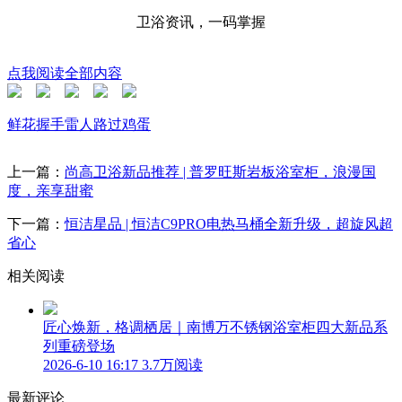
卫浴资讯，一码掌握
点我阅读全部内容
鲜花
握手
雷人
路过
鸡蛋
上一篇：
尚高卫浴新品推荐 | 普罗旺斯岩板浴室柜，浪漫国
度，亲享甜蜜
下一篇：
恒洁星品 | 恒洁C9PRO电热马桶全新升级，超旋风超
省心
相关阅读
匠心焕新，格调栖居｜南博万不锈钢浴室柜四大新品系
列重磅登场
2026-6-10 16:17
3.7万阅读
最新评论