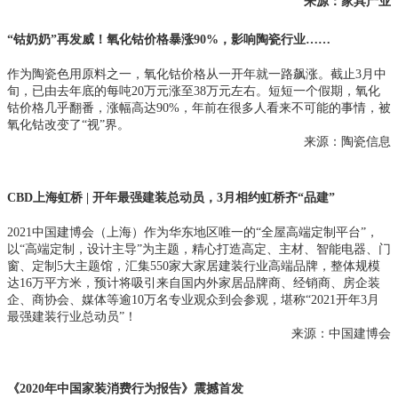
来源：家具产业
“钴奶奶”再发威！氧化钴价格暴涨90%，影响陶瓷行业……
作为陶瓷色用原料之一，氧化钴价格从一开年就一路飙涨。截止3月中
旬，已由去年底的每吨20万元涨至38万元左右。短短一个假期，氧化
钴价格几乎翻番，涨幅高达90%，年前在很多人看来不可能的事情，被
氧化钴改变了“视”界。
来源：陶瓷信息
CBD上海虹桥 | 开年最强建装总动员，3月相约虹桥齐“品建”
2021中国建博会（上海）作为华东地区唯一的“全屋高端定制平台”，
以“高端定制，设计主导”为主题，精心打造高定、主材、智能电器、门
窗、定制5大主题馆，汇集550家大家居建装行业高端品牌，整体规模
达16万平方米，预计将吸引来自国内外家居品牌商、经销商、房企装
企、商协会、媒体等逾10万名专业观众到会参观，堪称“2021开年3月
最强建装行业总动员”！
来源：中国建博会
《2020年中国家装消费行为报告》震撼首发