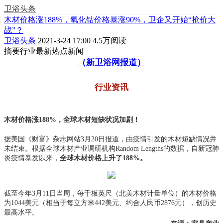
卫浴头条
木材价格涨188%，氧化钴价格暴涨90%，卫企又开始“抢价大
战”？
卫浴头条
2021-3-24 17:00
4.5万阅读
摘要
行业最新热点新闻
（新卫浴网报道）
行业资讯
木材价格涨188%，全球木材短缺状况加剧！
据美国《财富》杂志网站3月20日报道，由疫情引发的木材短缺情况并
未结束。根据全球木材产业调研机构Random Lengths的数据，自新冠肺
炎疫情暴发以来，
全球木材价格上升了188%。
截至今年3月11日当周，每千板英尺（北美木材计量单位）的木材价格
为1044美元（相当于每立方米442美元、约合人民币2876元），创历史
最高水平。