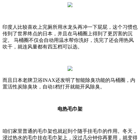
印度人比较喜欢上完厕所用水龙头再冲一下屁屁，这个习惯也
传到了世界终点的日本，并且在马桶圈上得到了更厉害的沉
淀。 马桶圈不仅会自动用温水帮你洗好，洗完了还会用热风
吹干，就连风量都有四五档可以选。
而且日本老牌卫浴INAX还发明了智能除臭功能的马桶圈，内
置活性炭除臭块，自动1档打开就能开风除臭。
电热毛巾架
咱们家里普通的毛巾架也就起到个随手挂毛巾的作用。冬天，
浸过热水的毛巾挂在毛巾架上，没过几分钟你再要用，就变得