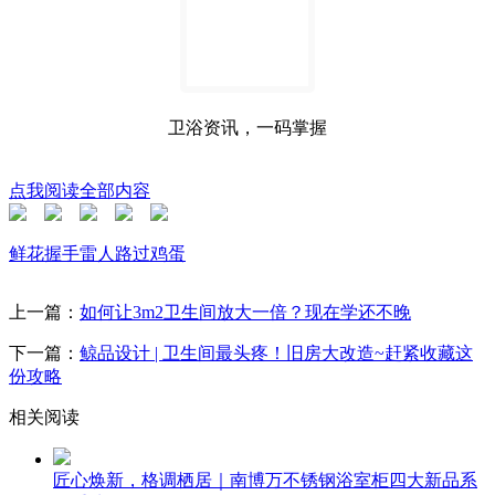
卫浴资讯，一码掌握
点我阅读全部内容
鲜花
握手
雷人
路过
鸡蛋
上一篇：
如何让3m2卫生间放大一倍？现在学还不晚
下一篇：
鲸品设计 | 卫生间最头疼！旧房大改造~赶紧收藏这
份攻略
相关阅读
匠心焕新，格调栖居｜南博万不锈钢浴室柜四大新品系