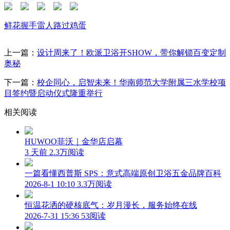
鲜花
握手
雷人
路过
鸡蛋
上一篇：
设计周来了！欧派卫浴开SHOW，带你解锁百变定制
奥秘
下一篇：
校企同心，启智未来！华南师范大学附属三水学校项
目签约暨启动仪式隆重举行
相关阅读
HUWOO菲沃｜金华店启幕
3 天前
2.3万阅读
一篇看懂西普斯 SPS：意式高端原创卫浴五金品牌百科
2026-8-1 10:10
3.3万阅读
恒温花洒的硬核底气：岁月漫长，服务始终在线
2026-7-31 15:36
53阅读