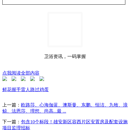
卫浴资讯，一码掌握
点我阅读全部内容
鲜花
握手
雷人
路过
鸡蛋
上一篇：
欧路莎、心海伽蓝、澳斯曼、东鹏、恒洁、九牧、浪
鲸、法恩莎、理想、尚高​...最 ...
下一篇：
包含10个标段！雄安新区容西片区安置房及配套设施
项目监理招标