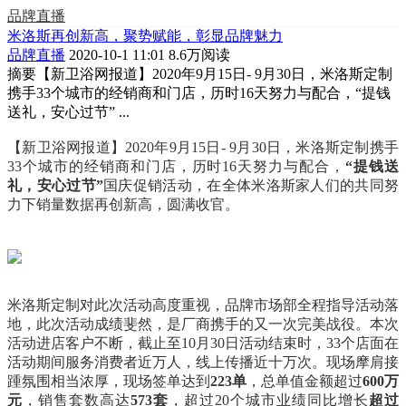
品牌直播
米洛斯再创新高，聚势赋能，彰显品牌魅力
品牌直播
2020-10-1 11:01
8.6万阅读
摘要
【新卫浴网报道】2020年9月15日- 9月30日，米洛斯定制
携手33个城市的经销商和门店，历时16天努力与配合，“提钱
送礼，安心过节” ...
【新卫浴网报道】2020年9月15日- 9月30日，米洛斯定制携手
33个城市的经销商和门店，历时16天努力与配合，
“提钱送
礼，安心过节”
国庆促销活动，在全体米洛斯家人们的共同努
力下销量数据再创新高，圆满收官。
米洛斯定制对此次活动高度重视，品牌市场部全程指导活动落
地，此次活动成绩斐然，是厂商携手的又一次完美战役。本次
活动进店客户不断，截止至10月30日活动结束时，33个店面在
活动期间服务消费者近万人，线上传播近十万次。现场摩肩接
踵氛围相当浓厚，现场签单达到
223单
，总单值金额超过
600万
元
，销售套数高达
573套
，超过20个城市业绩同比增长
超过