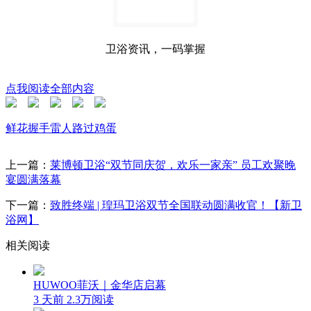
卫浴资讯，一码掌握
点我阅读全部内容
鲜花
握手
雷人
路过
鸡蛋
上一篇：
莱博顿卫浴“双节同庆贺，欢乐一家亲” 员工欢聚晚
宴圆满落幕
下一篇：
致胜终端 | 瑝玛卫浴双节全国联动圆满收官！【新卫
浴网】
相关阅读
HUWOO菲沃｜金华店启幕
3 天前
2.3万阅读