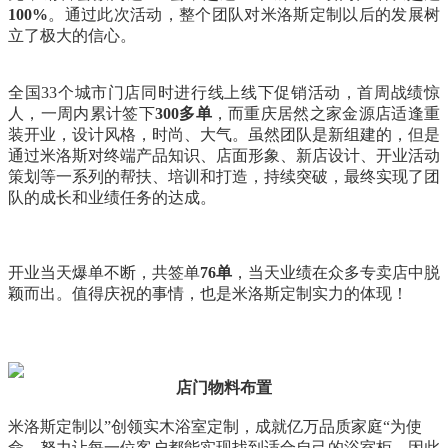
100%
。通过此次活动，整个团队对米洛斯定制以后的发展树
立了极大的信心。
全国33个城市门店同时进行线上线下促销活动，首周战绩惊
人，一周内累计签下
300多单
，而重庆居然之家金源店适逢重
装开业，设计风格，时尚、大气。虽然团队是新组建的，但是
通过米洛斯对终端产品知识、店面形象、新店设计、开业活动
策划等一系列的帮扶、培训和打造，持续突破，最终实现了团
队的成长和业绩任务的达成。
开业当天爆单不断，共签单
76单
，当天业绩在众多专卖店中脱
颖而出。
值得庆祝的事情，也是米洛斯定制实力的体现！
店门物料布置
米洛斯定制以”创领实木浴室定制，成就亿万品质家庭“为使
命，努力让每一位客户都能实现找到适合自己的浴室柜。因此