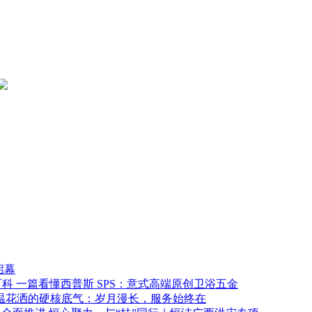
启幕
一篇看懂西普斯 SPS：意式高端原创卫浴五金
温花洒的硬核底气：岁月漫长，服务始终在