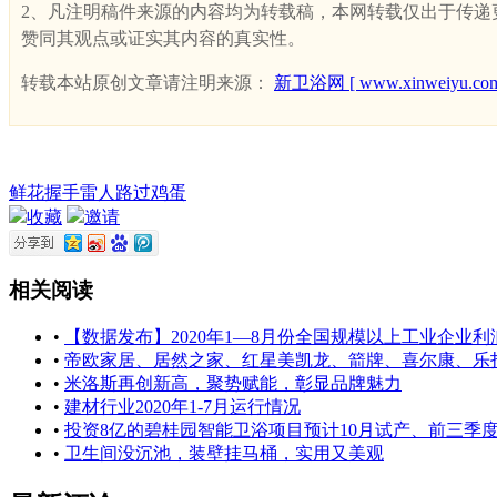
2、凡注明稿件来源的内容均为转载稿，本网转载仅出于传递更多
赞同其观点或证实其内容的真实性。
转载本站原创文章请注明来源：
新卫浴网 [ www.xinweiyu.com
鲜花
握手
雷人
路过
鸡蛋
收藏
邀请
相关阅读
•
【数据发布】2020年1—8月份全国规模以上工业企业利润
•
帝欧家居、居然之家、红星美凯龙、箭牌、喜尔康、乐扣
•
米洛斯再创新高，聚势赋能，彰显品牌魅力
•
建材行业2020年1-7月运行情况
•
投资8亿的碧桂园智能卫浴项目预计10月试产、前三季度三
•
卫生间没沉池，装壁挂马桶，实用又美观