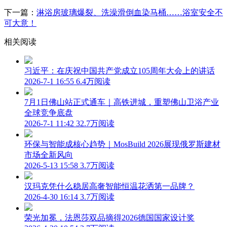
下一篇：
淋浴房玻璃爆裂、洗澡滑倒血染马桶……浴室安全不
可大意！
相关阅读
习近平：在庆祝中国共产党成立105周年大会上的讲话
2026-7-1 16:55
6.4万阅读
7月1日佛山站正式通车｜高铁进城，重塑佛山卫浴产业
全球竞争底盘
2026-7-1 11:42
32.7万阅读
环保与智能成核心趋势｜MosBuild 2026展现俄罗斯建材
市场全新风向
2026-5-13 15:58
3.7万阅读
汉玛克凭什么稳居高奢智能恒温花洒第一品牌？
2026-4-30 16:14
3.7万阅读
荣光加冕，法恩莎双品摘得2026德国国家设计奖