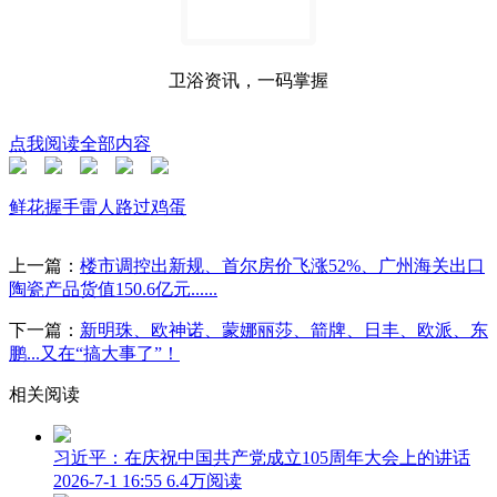
卫浴资讯，一码掌握
点我阅读全部内容
鲜花
握手
雷人
路过
鸡蛋
上一篇：
楼市调控出新规、首尔房价飞涨52%、广州海关出口
陶瓷产品货值150.6亿元......
下一篇：
新明珠、欧神诺、蒙娜丽莎、箭牌、日丰、欧派、东
鹏...又在“搞大事了”！
相关阅读
习近平：在庆祝中国共产党成立105周年大会上的讲话
2026-7-1 16:55
6.4万阅读