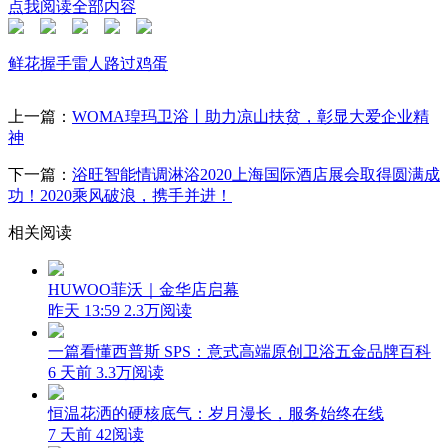
点我阅读全部内容
鲜花
握手
雷人
路过
鸡蛋
上一篇：
WOMA瑝玛卫浴丨助力凉山扶贫，彰显大爱企业精
神
下一篇：
浴旺智能情调淋浴2020上海国际酒店展会取得圆满成
功！2020乘风破浪，携手并进！
相关阅读
HUWOO菲沃｜金华店启幕
昨天 13:59
2.3万阅读
一篇看懂西普斯 SPS：意式高端原创卫浴五金品牌百科
6 天前
3.3万阅读
恒温花洒的硬核底气：岁月漫长，服务始终在线
7 天前
42阅读