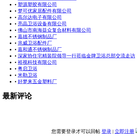
•
塑源塑胶有限公司
•
梦可优家居配件有限公司
•
高尔达电子有限公司
•
亮晶卫浴设备有限公司
•
佛山市南海益众复合材料有限公司
•
嘉雄不锈钢制品厂
•
兆威卫浴配件厂
•
嘉和通不锈钢制品厂
•
深家协住宅精装院领导一行莅临金牌卫浴总部交流走访
•
裕视科技有限公司
•
粤启卫浴
•
米勒卫浴
•
好梦来五金塑料厂
最新评论
您需要登录才可以回帖
登录
|
立即注册