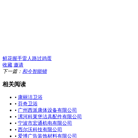
鲜花
握手
雷人
路过
鸡蛋
收藏
邀请
下一篇：
和今智能镜
相关阅读
•
康丽洁卫浴
•
芬奇卫浴
•
广州西派康体设备有限公司
•
漯河科莱堡洁具配件有限公司
•
宁波市宏通机电有限公司
•
西尔沃科技有限公司
•
爱博广告装饰材料有限公司