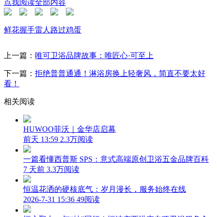
点我阅读全部内容
鲜花
握手
雷人
路过
鸡蛋
上一篇：
唯可卫浴品牌故事：唯匠心·可至上
下一篇：
拒绝普普通通！淋浴房换上轻奢风，简直不要太好
看！
相关阅读
HUWOO菲沃｜金华店启幕
前天 13:59
2.3万阅读
一篇看懂西普斯 SPS：意式高端原创卫浴五金品牌百科
7 天前
3.3万阅读
恒温花洒的硬核底气：岁月漫长，服务始终在线
2026-7-31 15:36
49阅读