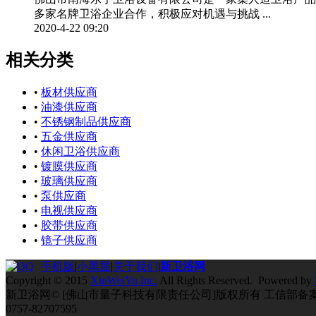
多家名牌卫浴企业合作，积极应对机遇与挑战 ...
2020-4-22 09:20
相关分类
•
板材供应商
•
油漆供应商
•
不锈钢制品供应商
•
五金供应商
•
休闲卫浴供应商
•
镀膜供应商
•
玻璃供应商
•
泵供应商
•
电视供应商
•
胶带供应商
•
镜子供应商
手机版
|
小黑屋
|
关于我们
|
新卫浴网
Copyright © 2015
XinWeiYu Inc.
All Rights Reserved. Powered by
新卫浴网© [佛山市量子科技有限责任公司]版权所有 工信部备
0757-82707595