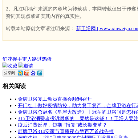
2、凡注明稿件来源的内容均为转载稿，本网转载仅出于传递更多
赞同其观点或证实其内容的真实性。
转载本站原创文章请注明来源：
新卫浴网 [ www.xinweiyu.com
鲜花
握手
雷人
路过
鸡蛋
收藏
邀请
相关阅读
•
金牌卫浴复工动员直播会顺利召开
•
开门红丨做好疫情防控，助力复工复产，金牌卫浴在行
•
金牌卫浴总冠名《星屋大改造》丨冠军的卫浴间是怎样
•
315卫浴消费者投诉最多的，竟然是这些！！卫浴人要
•
疫后消费反弹，短期 “报复”或长期变革？
•
箭牌卫浴314安家节直播夜点赞百万首战告捷
•
洞察先机，“浴”见未来2020广州国际卫浴展5月举办