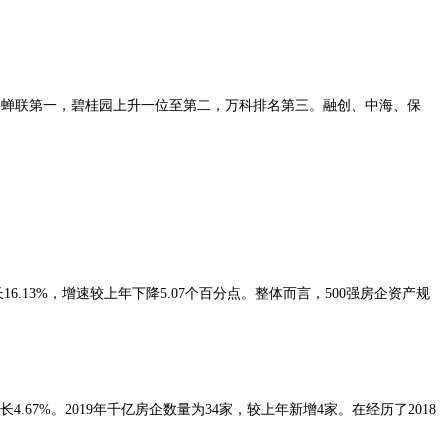
再次蝉联第一，碧桂园上升一位至第二，万科排名第三。融创、中海、保
增长16.13%，增速较上年下降5.07个百分点。整体而言，500强房企资产规
67%。2019年千亿房企数量为34家，较上年新增4家。在经历了2018