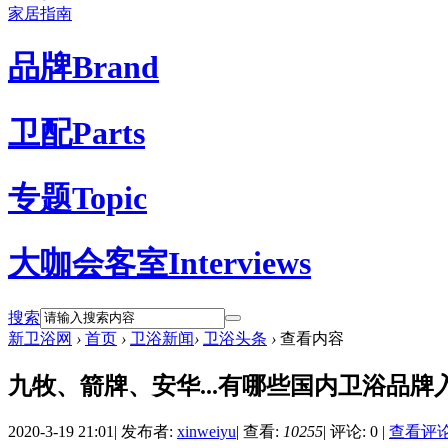
家居指南
品牌
Brand
卫配
Parts
专题
Topic
大咖会客室
Interviews
搜索
新卫浴网
›
首页
›
卫浴新闻
›
卫浴头条
›
查看内容
九牧、箭牌、安华...有哪些国内卫浴品牌入
2020-3-19 21:01
|
发布者:
xinweiyu
|
查看:
10255
|
评论: 0
|
查看评