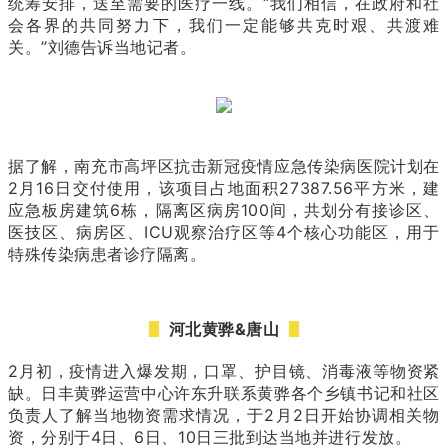
统筹安排，送至需要的医疗一线。“我们相信，在政府和社
会各界的共同努力下，我们一定能够共克时艰、共渡难
关。”刘德告诉当地记者。
据了解，南充市高坪区抗击新冠疫情应急传染病医院计划在
2月16日交付使用，该项目占地面积27387.56平方米，建
应急板房建筑6栋，隔离区病房100间，共划分有接诊区、
医技区、病房区、ICU观察治疗区等4个核心功能区，用于
特殊传染病患者诊疗隔离。
河北黄骅&唐山
2月初，疫情进入爆发期，口罩、护目镜、消毒液等物资紧
缺。日丰黄骅运营中心许东升联系黄骅各个乡镇书记和社区
负责人了解当地物资需求情况，于2月2日开始协调相关物
资，分别于4日、6日、10日三批到达当地并进行发放。