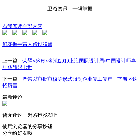
卫浴资讯，一码掌握
点我阅读全部内容
鲜花
握手
雷人
路过
鸡蛋
上一篇：
荣耀×盛典×名流|2019上海国际设计周•中国设计师嘉
年华耀眼出世
下一篇：
严禁以审批审核等形式限制企业复工复产，南海区这
招厉害
最新评论
暂无评论，赶紧抢沙发吧
使用浏览器的分享按钮
分享给好友哦