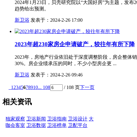
2024年1月23日，贝壳研究院以“大国好房”为主题，发
趋势给出预测。
新卫浴
发表于：2024-2-26 17:00
2023年超230家房企申请破产，较往年有所下降
2023年，房地产行业依旧处于深度调整阶段，房企整体
30%。房企业绩承压的同时，不少小型房企更 ...
新卫浴
发表于：2024-2-26 09:46
1
2
3
4
5
6
7
8
9
10
... 108
/ 108 页
下一页
相关资讯
独家观察
卫浴新闻
卫浴指南
卫浴设计
大
咖会客室
卫浴数据
卫浴榜单
卫配平台