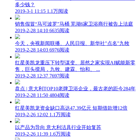
多少钱？
2019-3-1 11:15
1.1万阅读
销售假冒“马可波罗”马桶 芜湖6家卫浴商行被告上法庭
2019-2-28 14:10
6635阅读
今天，央视新闻联播、人民日报、新华社"点名"九牧
2019-2-28 14:03
6976阅读
红星美凯龙重压下转型谋变、居然之家实现AI赋能新零
售，巨头搅局，九牧、建霖、怡和、 ...
2019-2-28 12:37
7697阅读
盘点 | 意大利TOP10老牌卫浴企业，最古老的距今284年
2019-2-28 11:50
4804阅读
红星美凯龙资金缺口高达47.39亿元 短期借款增12倍
2019-2-26 12:02
1.1万阅读
以产品为导向 意大利洁具行业开始复苏
2019-2-26 11:39
1.6万阅读