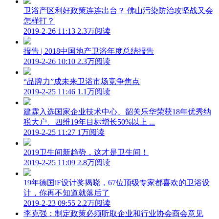
卫浴产区利好政策连连出台？ 佛山污染防治攻坚战又会
怎样打？
2019-2-26 11:13
2.3万阅读
报告 | 2018中国地产卫浴年度总结报告
2019-2-26 10:10
2.3万阅读
“品牌力”成未来卫浴市场竞争焦点
2019-2-25 11:46
1.1万阅读
建霖入选国家企业技术中心、韶关乐华荣获18年优秀纳
税大户、四维19年目标增长50%以上 ...
2019-2-25 11:27
1万阅读
2019卫生间新趋势，这才是卫生间！
2019-2-25 11:09
2.8万阅读
19年德国iF设计奖揭晓，67位顶级专家都喜欢的卫浴设
计，你再不知道就落后了
2019-2-23 09:55
2.2万阅读
李克强：制定政策必须听取企业和行业协会商会意见