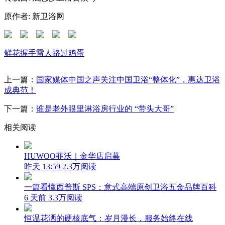
原作者: 新卫浴网
鲜花
握手
雷人
路过
鸡蛋
上一篇：
国家媒体中国之声关注中国卫浴“整体化”，惠达卫浴
成典范！
下一篇：
谁是老外眼里淋浴房行业的 “带头大哥”
相关阅读
HUWOO菲沃｜金华店启幕
昨天 13:59
2.3万阅读
一篇看懂西普斯 SPS：意式高端原创卫浴五金品牌百科
6 天前
3.3万阅读
恒温花洒的硬核底气：岁月漫长，服务始终在线