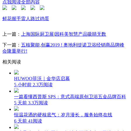
点我阅读全部内容
鲜花
握手
雷人
路过
鸡蛋
上一篇：
上海国际厨卫展|因科美智慧产品吸睛无数
下一篇：
五核聚能,创赢2019 ! 奥地利缇诺卫浴经销商品牌峰
会隆重举行!
相关阅读
HUWOO菲沃｜金华店启幕
5 小时前
2.3万阅读
一篇看懂西普斯 SPS：意式高端原创卫浴五金品牌百科
5 天前
3.3万阅读
恒温花洒的硬核底气：岁月漫长，服务始终在线
6 天前
41阅读