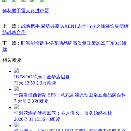
鲜花
握手
雷人
路过
鸡蛋
上一篇：
战略携手 聚势共赢 AXENT恩仕与业之峰装饰集团缔
结战略合作
下一篇：
旺智能情调淋浴花洒品牌高质量政策2025广东315辅
优
相关阅读
HUWOO菲沃｜金华店启幕
前天 13:59
2.3万阅读
一篇看懂西普斯 SPS：意式高端原创卫浴五金品牌百科
7 天前
3.3万阅读
恒温花洒的硬核底气：岁月漫长，服务始终在线
2026-7-31 15:36
48阅读