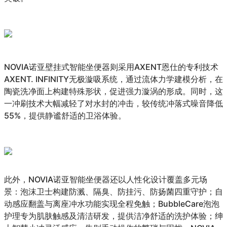
NOVIA诺亚壁挂式智能坐便器则采用AXENT恩仕的专利技术
AXENT. INFINITY无极漩吸系统，通过流体力学建模分析，在
陶瓷洗净面上构建特殊形状，促进强力漩涡的形成。同时，这
一冲刷技术大幅减轻了对水封的冲击，较传统冲落式噪音降低
55%，提供静谧舒适的卫浴体验。
此外，NOVIA诺亚智能坐便器还以人性化设计覆盖多元场
景：泡沫卫士构建防溅、隔臭、防挂污、防扬菌四重守护；自
动感应翻盖与离座冲水功能实现全程免触；BubbleCare泡泡
护理专为肌肤触感及清洁研发，提供洁净舒适的洗护体验；绅