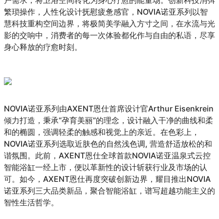
户需求，将卫浴空间转化为身心疗愈的能量场。创新科技消弭
繁琐操作，人性化设计抚慰疲惫感官，NOVIA诺亚系列以智
慧科技重构空间边界，将极简美学融入方寸之间，在水流与光
影的交响中，消费者的每一次体验都化作与自由的私语，尽享
身心释放的疗愈时刻。
NOVIA诺亚系列由AXENT恩仕首席设计官Arthur Eisenkrein
倾力打造，秉承“孕育美丽”的理念，设计融入干净的曲线和柔
和的椭圆，强调轻柔的触感和视觉上的亲近。在色彩上，
NOVIA诺亚系列选取近肤色的自然浅色调, 营造舒适放松的和
谐氛围。此前，AXENT恩仕全球首款NOVIA诺亚温泉式云控
智能浴缸一经上市，便以革新性的设计斩获行业及市场的认
可。如今，AXENT恩仕再度突破创新边界，耀目推出NOVIA
诺亚系列三大品类新品，聚合智能浴缸，谱写超越功能主义的
智性生活哲学。