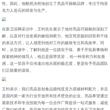
性。因此，他毅然决然地创立了亮晶可丽耐品牌，专注于
纯亚
克力人造石
的研发与生产。
在新卫浴网采访中，王钧先生展示了他对亮晶可丽耐的深刻了
解，以及对行业发展的敏锐洞察力。他言简意赅的回答和干练
的表达方式，让人感受到他对工作的极致专注和高效率。同
时，从交谈中，了解到他是一位踏实干练、勇于开拓新事物和
探索精神的领导人，他总是面带笑容 ，给一种亲和力和友善
感，这一笑容不仅传递出他乐观积极态度，更是给予亮晶团队
们正能量的源泉。
王钧表示：
我们亮晶首创食品级纯亚克力原辅材料配方，并且
是国内第一家为行业开放所有技术壁垒的企业。亮晶希望通过
最新技术和专业技能为每一位合作厂商提供一站式服务，减低
厂商们的成本。亮晶致力打造成为纯亚克力人造石卫浴最优