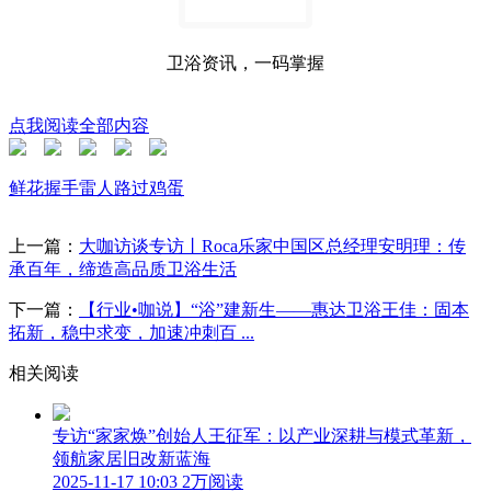
卫浴资讯，一码掌握
点我阅读全部内容
鲜花
握手
雷人
路过
鸡蛋
上一篇：
大咖访谈专访丨Roca乐家中国区总经理安明理：传
承百年，缔造高品质卫浴生活
下一篇：
【行业•咖说】“浴”建新生——惠达卫浴王佳：固本
拓新，稳中求变，加速冲刺百 ...
相关阅读
专访“家家焕”创始人王征军：以产业深耕与模式革新，
领航家居旧改新蓝海
2025-11-17 10:03
2万阅读