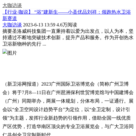
大咖访谈
【行业·咖说】 “浴”建新生——小圣优品刘祥：领跑热水卫浴
新赛道
大咖访谈
2023-6-13 13:59
4.6万阅读
摘要
圣洛威科技集团一直秉持着以爱为出发点，以人为本，坚
持通过不断地突破技术创新，提升产品和服务。作为开创热水
卫浴新物种的先行 ...
（新卫浴网报道）2023广州国际卫浴博览会（简称广州卫博
会）将于7月8—11日在广州琶洲保利世贸博览馆与中国建博会
（广州）同期举办，两展一体规划，分体布局，一证通行。展
会以“全卫空间设计趋势平台”为定位，以“全卫定制，设计引
领”为主题，发挥行业新趋势的引领作用，借助全国一线优质
产区优势，打造华南区顶尖的专业卫浴展览会，与广大卫浴同
仁共创全卫定制新时代。