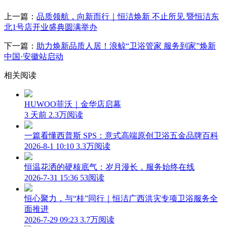
上一篇：
品质领航，向新而行｜恒洁焕新 不止所见 暨恒洁东
北1号店开业盛典圆满举办
下一篇：
助力焕新品质人居！浪鲸“卫浴管家 服务到家”焕新
中国·安徽站启动
相关阅读
HUWOO菲沃｜金华店启幕
3 天前
2.3万阅读
一篇看懂西普斯 SPS：意式高端原创卫浴五金品牌百科
2026-8-1 10:10
3.3万阅读
恒温花洒的硬核底气：岁月漫长，服务始终在线
2026-7-31 15:36
53阅读
恒心聚力，与“桂”同行｜恒洁广西洪灾专项卫浴服务全
面推进
2026-7-29 09:23
3.7万阅读