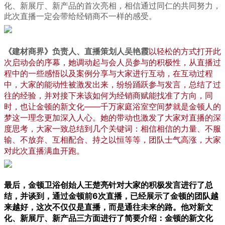
化、新展厅、新产品的首次亮相，相信通过同仁的共同努力，
此次直播一定会带给经销商不一样的感受。
以轻松的方式打开此
《建材商界》负责人、直播策划人吴艳霞
次启动会的序幕，她调动起与会人员参与的积极性，从直播过
程中的一些感悟以及案例分享与大家进行互动，在互动过程
中，大家的能动性被激发出来，纷纷踊跃参与发言，总结了过
往的经验，并对接下来该如何为经销商赋能找准了方向，同
时，也让金顿的新文化——千万家庭浴室空间梦就是金顿人的
梦这一理念更加深入人心。她的带动也激发了大家对直播的深
度思考，大家一致总结到几个关键词：相信相信的力量、不服
输、不放弃、互相配合、持之以恒等等，团队士气高涨，大家
对此次直播满血开跑。
最后，
针对大家的积极发言进行了总
金顿卫浴创始人王楚亮
结，并谈到，通过金顿前6次直播，已经展示了金顿的团队越
来越好，这次不仅仅是直播，而是通往未来的路。他对新文
化、新展厅、新产品三方面进行了简要介绍：金顿的新文化