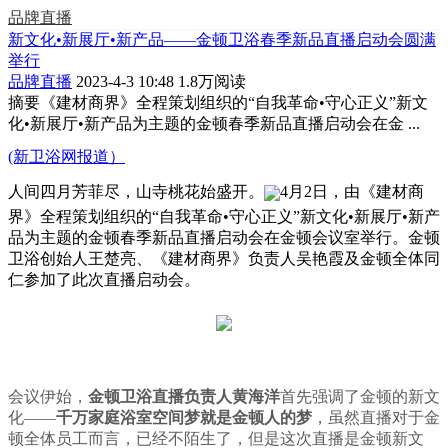
品牌直播
新文化•新展厅•新产品——金顿卫浴春季新品直播启动会圆满
举行
品牌直播
2023-4-3 10:48
1.8万阅读
摘要
《建材商界》全程策划组织的“自我革命•守心正义”新文
化•新展厅•新产品为主题的金顿春季新品直播启动会在金 ...
(新卫浴网报道）
人间四月芳菲尽，山寺桃花始盛开。
4月2日，由《建材商
界》全程策划组织的“自我革命•守心正义”新文化•新展厅•新产
品为主题的金顿春季新品直播启动会在金顿会议室举行。金顿
卫浴创始人王楚亮、《建材商界》负责人吴艳霞及金顿全体同
仁参加了此次直播启动会。
会议伊始，
金顿卫浴直播负责人黄海洋
首先强调了金顿的新文
化——
千万家庭浴室空间梦就是金顿人的梦
，虽然直播对于金
顿全体员工而言，已经不陌生了，但是这次直播是金顿新文