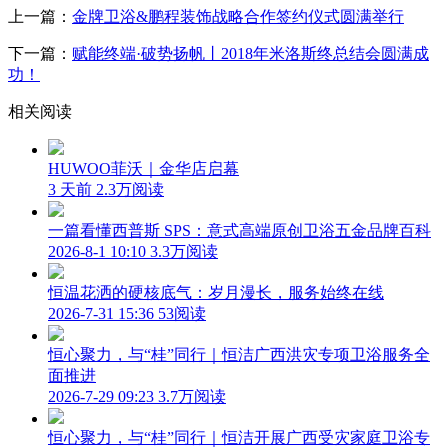
上一篇：
金牌卫浴&鹏程装饰战略合作签约仪式圆满举行
下一篇：
赋能终端·破势扬帆丨2018年米洛斯终总结会圆满成
功！
相关阅读
HUWOO菲沃｜金华店启幕
3 天前
2.3万阅读
一篇看懂西普斯 SPS：意式高端原创卫浴五金品牌百科
2026-8-1 10:10
3.3万阅读
恒温花洒的硬核底气：岁月漫长，服务始终在线
2026-7-31 15:36
53阅读
恒心聚力，与“桂”同行｜恒洁广西洪灾专项卫浴服务全
面推进
2026-7-29 09:23
3.7万阅读
恒心聚力，与“桂”同行｜恒洁开展广西受灾家庭卫浴专