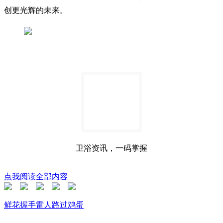
创更光辉的未来。
卫浴资讯，一码掌握
点我阅读全部内容
鲜花
握手
雷人
路过
鸡蛋