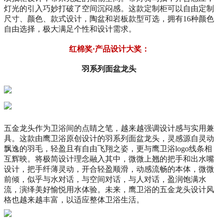
灯光的引入巧妙打破了空间沉闷感。这款定制柜可以自由定制
尺寸、颜色、款式设计，陶盆和岩板款型可选，拥有16种颜色
自由选择，极大满足个性和设计需求。
红棉奖·产品设计大奖：
羽系列面盆龙头
五金龙头作为卫浴间的点睛之笔，越来越强调设计感与实用兼
具。这款由鹰卫浴原创设计的羽系列面盆龙头，灵感源自灵动
飘逸的羽毛，轻盈且有自由飞翔之姿，更与鹰卫浴logo线条相
互辉映。将极简设计理念融入其中，微微上翘的把手和出水嘴
设计，把手纤薄灵动，开合轻盈顺滑，动感流畅的本体，微微
前倾，似乎与水对话，与空间对话，与人对话，盈润饱满水
流，演绎美好愉悦用水体验。未来，鹰卫浴的五金龙头设计风
格也越来越丰富，以适应整体卫浴生活。