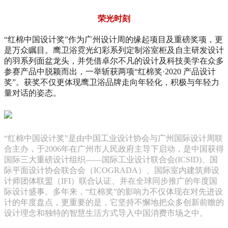
荣光时刻
“红棉中国设计奖”作为广州设计周的缘起项目及重磅奖项，更
是万众瞩目。鹰卫浴霓光幻彩系列定制浴室柜及自主研发设计
的羽系列面盆龙头，并凭借卓尔不凡的设计及科技美学在众多
参赛产品中脱颖而出，一举斩获两项“红棉奖·2020 产品设计
奖”。获奖不仅更体现鹰卫浴品牌走向年轻化，积极与年轻力
量对话的姿态。
“红棉中国设计奖”是由中国工业设计协会与广州国际设计周联
合主办，于2006年在广州市人民政府主导下启动，是中国获得
国际三大重磅设计组织——国际工业设计联合会(ICSID)、国
际平面设计协会联合会（ICOGRADA）、国际室内建筑师设
计师团体联盟（IFI）联合认证、并在全球同步推广的年度国
际设计盛事。多年来，“红棉奖”的影响力不仅体现在对先进设
计的年度盘点，更重要的是，它坚持不懈地把众多创新前瞻的
设计理念和独特的智慧生活方式导入中国消费市场之中。