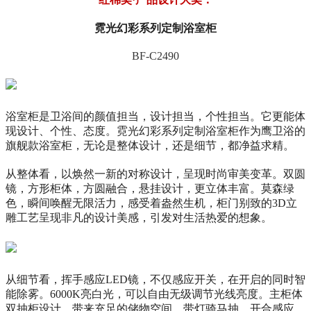
霓光幻彩系列定制浴室柜
BF-C2490
浴室柜是卫浴间的颜值担当，设计担当，个性担当。它更能体
现设计、个性、态度。霓光幻彩系列定制浴室柜作为鹰卫浴的
旗舰款浴室柜，无论是整体设计，还是细节，都净益求精。
从整体看，以焕然一新的对称设计，呈现时尚审美变革。双圆
镜，方形柜体，方圆融合，悬挂设计，更立体丰富。莫森绿
色，瞬间唤醒无限活力，感受着盎然生机，柜门别致的3D立
雕工艺呈现非凡的设计美感，引发对生活热爱的想象。
从细节看，挥手感应LED镜，不仅感应开关，在开启的同时智
能除雾。6000K亮白光，可以自由无级调节光线亮度。主柜体
双抽柜设计，带来充足的储物空间。带灯骑马抽，开合感应，