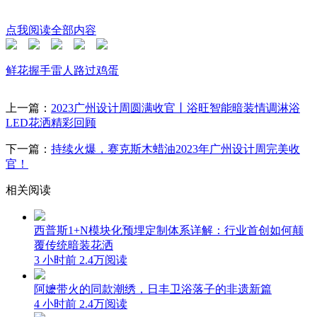
点我阅读全部内容
鲜花
握手
雷人
路过
鸡蛋
上一篇：
2023广州设计周圆满收官丨浴旺智能暗装情调淋浴
LED花洒精彩回顾
下一篇：
持续火爆，赛克斯木蜡油2023年广州设计周完美收
官！
相关阅读
西普斯1+N模块化预埋定制体系详解：行业首创如何颠
覆传统暗装花洒
3 小时前
2.4万阅读
阿嬷带火的同款潮绣，日丰卫浴落子的非遗新篇
4 小时前
2.4万阅读