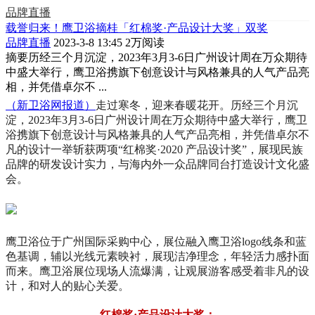
品牌直播
载誉归来！鹰卫浴摘桂「红棉奖·产品设计大奖」双奖
品牌直播
2023-3-8 13:45
2万阅读
摘要
历经三个月沉淀，2023年3月3-6日广州设计周在万众期待
中盛大举行，鹰卫浴携旗下创意设计与风格兼具的人气产品亮
相，并凭借卓尔不 ...
（新卫浴网报道）
走过寒冬，迎来春暖花开。历经三个月沉
淀，2023年3月3-6日广州设计周在万众期待中盛大举行，鹰卫
浴携旗下创意设计与风格兼具的人气产品亮相，并凭借卓尔不
凡的设计一举斩获两项“红棉奖·2020 产品设计奖”，展现民族
品牌的研发设计实力，与海内外一众品牌同台打造设计文化盛
会。
鹰卫浴位于广州国际采购中心，展位融入鹰卫浴logo线条和蓝
色基调，辅以光线元素映衬，展现洁净理念，年轻活力感扑面
而来。鹰卫浴展位现场人流爆满，让观展游客感受着非凡的设
计，和对人的贴心关爱。
红棉奖·产品设计大奖：