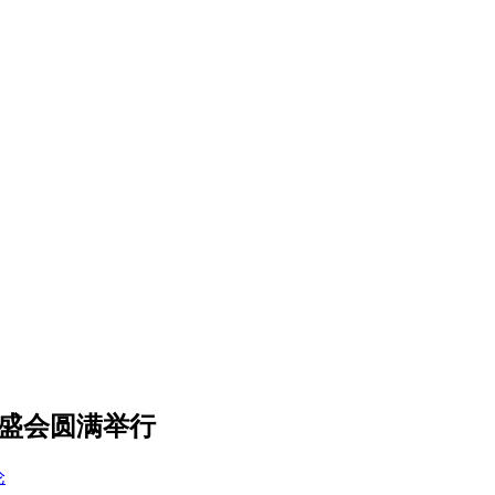
迁盛会圆满举行
论