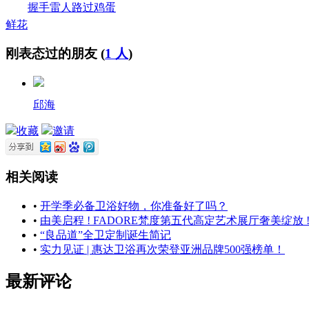
握手
雷人
路过
鸡蛋
鲜花
刚表态过的朋友 (
1 人
)
邱海
收藏
邀请
相关阅读
•
开学季必备卫浴好物，你准备好了吗？
•
由美启程 ! FADORE梵度第五代高定艺术展厅奢美绽放 
•
“良品道”全卫定制诞生简记
•
实力见证 | 惠达卫浴再次荣登亚洲品牌500强榜单！
最新评论