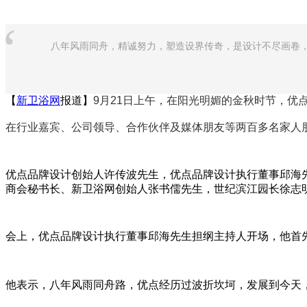
“
八年风雨同舟，精诚努力，塑造设界传奇，是设计不尽画卷
【
新卫浴网
报道】
9
月
21
日上午，在阳光明媚的金秋时节，优点
在行业嘉宾、公司领导、合作伙伴及媒体朋友等两百多名家人
优点品牌设计创始人许传波先生，优点品牌设计执行董事邱海
商会秘书长、新卫浴网创始人张书儒先生，世纪滨江园长徐志
会上，优点品牌设计执行董事邱海先生担纲主持人开场，他首
他表示，八年风雨同舟路，优点经历过波折坎坷，发展到今天