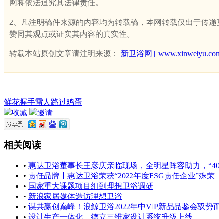
网将依法追究其法律责任。
2、凡注明稿件来源的内容均为转载稿，本网转载仅出于传递更多
赞同其观点或证实其内容的真实性。
转载本站原创文章请注明来源：
新卫浴网 [ www.xinweiyu.com
鲜花
握手
雷人
路过
鸡蛋
收藏
邀请
相关阅读
•
惠达卫浴董事长王彦庆亲临现场，全明星阵容助力，“40
•
责任品牌丨惠达卫浴荣获“2022年度ESG责任企业”殊荣
•
国家重大课题项目组到理想卫浴调研
•
新浪家居媒体造访理想卫浴
•
谋共赢创巅峰！浪鲸卫浴2022年中VIP新品品鉴会驭势
•
设计生产一体化，德立三维家设计系统升级上线