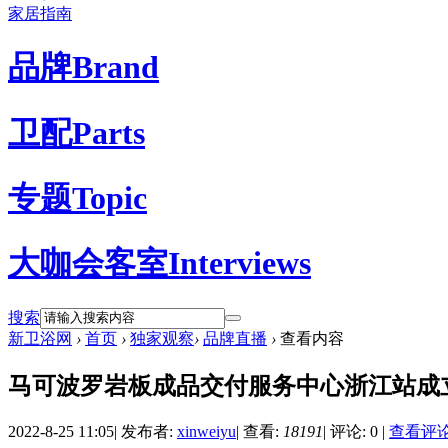
家居指南
品牌
Brand
卫配
Parts
专题
Topic
大咖会客室
Interviews
搜索
新卫浴网
›
首页
›
独家观察
›
品牌直播
›
查看内容
马可波罗岩板成品交付服务中心浙江站成
2022-8-25 11:05
|
发布者:
xinweiyu
|
查看:
18191
|
评论: 0
|
查看评