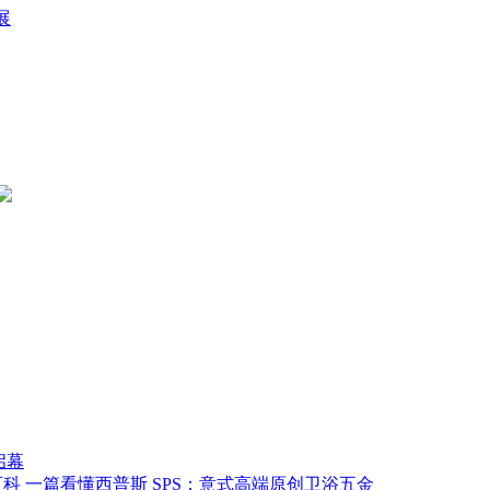
展
启幕
一篇看懂西普斯 SPS：意式高端原创卫浴五金