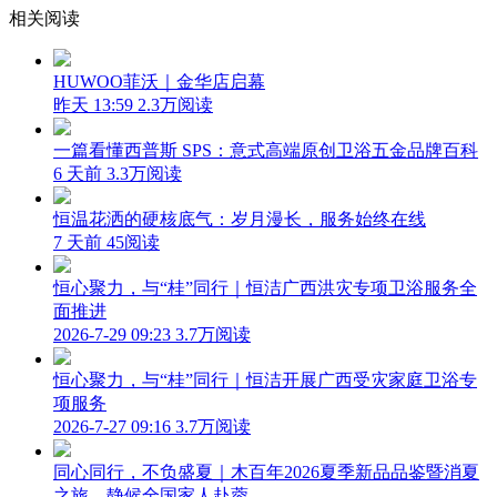
相关阅读
HUWOO菲沃｜金华店启幕
昨天 13:59
2.3万阅读
一篇看懂西普斯 SPS：意式高端原创卫浴五金品牌百科
6 天前
3.3万阅读
恒温花洒的硬核底气：岁月漫长，服务始终在线
7 天前
45阅读
恒心聚力，与“桂”同行｜恒洁广西洪灾专项卫浴服务全
面推进
2026-7-29 09:23
3.7万阅读
恒心聚力，与“桂”同行｜恒洁开展广西受灾家庭卫浴专
项服务
2026-7-27 09:16
3.7万阅读
同心同行，不负盛夏｜木百年2026夏季新品品鉴暨消夏
之旅，静候全国家人赴蓉