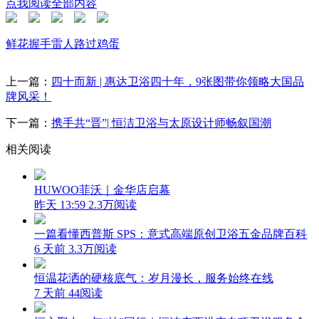
点我阅读全部内容
鲜花
握手
雷人
路过
鸡蛋
上一篇：
四十而新 | 惠达卫浴四十年，9张图带你领略大国品
牌风采！
下一篇：
携手共“晋”| 恒洁卫浴与太原设计师畅叙国潮
相关阅读
HUWOO菲沃｜金华店启幕
昨天 13:59
2.3万阅读
一篇看懂西普斯 SPS：意式高端原创卫浴五金品牌百科
6 天前
3.3万阅读
恒温花洒的硬核底气：岁月漫长，服务始终在线
7 天前
44阅读