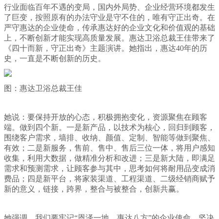
行业面临百年不遇的变局，国内外局势、企业经营环境都发生
了巨变，按照原有的办法守业是守不住的，唯有守正出奇。在
严守惠达的企业使命，传承惠达好的企业文化和价值观的基础
上，不断创新才能实现高质量发展。惠达卫浴总裁王佳带来了
《四十而新，守正出奇》主题演讲。她指出，惠达40年的历
史，一直是不断创新的历史。
图：惠达卫浴总裁王佳
她说：要保持开放的心态，积极拥抱变化，资源聚焦在顾客
端。做到四个新。一是新产品，以技术为核心，回归到顾客，
围绕客户需求，墙排、收纳、颜值、定制、智能等做到聚焦、
有效；二是新服务，售前、售中、售后三位一体，将用户感知
收集，利用大数据，做精准分析和改进；三是新大陆，即满足
需求和预测需求，让顾客参与其中，思考如何将耐用品变成消
费品；四是新平台，将家装渠道、工程渠道、二级经销商赋予
新的意义，链接，跨界，整合与被整合，创新共赢。
她强调，我们要牢记“恩泽一地、惠达八方”的企业使命，坚决