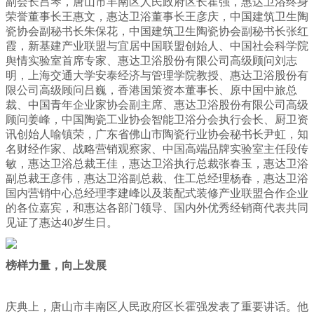
副会长吕琴，唐山市丰南区人民政府区长霍强，惠达卫浴终身
荣誉董事长王惠文，惠达卫浴董事长王彦庆，中国建筑卫生陶
瓷协会副秘书长朱保花，中国建筑卫生陶瓷协会副秘书长张红
霞，新基建产业联盟与宜居中国联盟创始人、中国社会科学院
舆情实验室首席专家、惠达卫浴股份有限公司高级顾问刘志
明，上海交通大学安泰经济与管理学院教授、惠达卫浴股份有
限公司高级顾问吕巍，香港国策资本董事长、原中国中旅总
裁、中国青年企业家协会副主席、惠达卫浴股份有限公司高级
顾问姜峰，中国陶瓷工业协会智能卫浴分会执行会长、厨卫资
讯创始人喻镇荣，广东省佛山市陶瓷行业协会秘书长尹虹，知
名财经作家、战略营销观察家、中国高端品牌实验室主任段传
敏，惠达卫浴总裁王佳，惠达卫浴执行总裁张春玉，惠达卫浴
副总裁王彦伟，惠达卫浴副总裁、住工总经理杨春，惠达卫浴
国内营销中心总经理李建峰以及装配式装修产业联盟合作企业
的各位嘉宾，和惠达各部门领导、国内外优秀经销商代表共同
见证了惠达40岁生日。
榜样力量，向上发展
庆典上，唐山市丰南区人民政府区长霍强发表了重要讲话。他