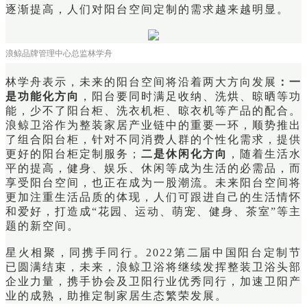
逐渐提高，人们对阳台空间定制的需求越来越明显。
浪鲸品牌管理中心总监林学舟
林学舟表示，未来的阳台空间将沿着两大方向发展
：一
是功能化方向
，阳台要同时满足收纳、洗烘、晾晒等功
能，少不了阳台柜、洗衣机柜、晾衣机等产品的配合。
浪鲸卫浴作为整装家居产业链中的重要一环，顺势推出
了组合阳台柜，针对不同消费人群的个性化需求，提供
更好的阳台柜定制服务；
二是休闲化方向
，随着生活水
平的提高，健身、娱乐、休闲等成为生活的必需品，而
享受阳台空间，也正在成为一股潮流。未来阳台空间将
更加注重生活品质的体现，人们可跟进自己的生活情怀
和爱好，打造成“花园、运动、萌宠、健身、茶室”等主
题的新空间。
星火相聚，同携手同行。2022第二届中国阳台定制节
已圆满结束，未来，浪鲸卫浴将继续发挥整装卫浴头部
企业力量，携手协会及卫阳行业优秀同行，加速卫阳产
业的成熟，助推定制家居生态繁荣发展。