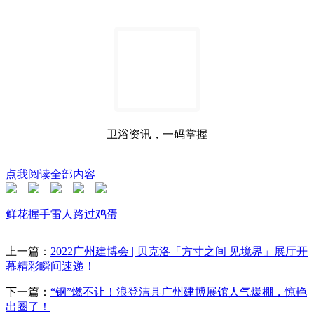
卫浴资讯，一码掌握
点我阅读全部内容
鲜花
握手
雷人
路过
鸡蛋
上一篇：
2022广州建博会 | 贝克洛「方寸之间 见境界」展厅开
幕精彩瞬间速递！
下一篇：
“钢”燃不让！浪登洁具广州建博展馆人气爆棚，惊艳
出圈了！