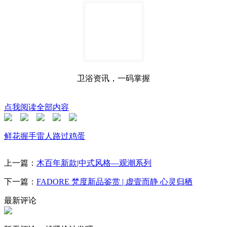
卫浴资讯，一码掌握
点我阅读全部内容
鲜花
握手
雷人
路过
鸡蛋
上一篇：
木百年新款|中式风格—观潮系列
下一篇：
FADORE 梵度新品鉴赏 | 虚壹而静 心灵归栖
最新评论