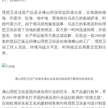
理想卫浴这批产品是从佛山经深圳盐田港出发，沿海路的南
海、印度洋、红海、地中海、黑海前往乌克兰的敖德萨港，时
程约需35天。由于俄乌突然爆发战事，乌克兰的客商及时向理
想卫浴反馈了当地的紧张情况，双方第一时间迅速协商，并就
损失、信誉、生产和运输等方面达成谅解，目前这一批2000多
套的货品已返运回佛山理想卫浴设在南海狮山的工厂。理想卫
浴工作人员说，待俄乌战火平息、时局稳定后再重启贸易往
来。
佛山理想卫浴产品每年都从这条海运线源源不断销往欧洲各地
佛山理想卫浴是国内淋浴房行业的巨头，其产品盛行欧州，早
在2003年就率先打开国内淋浴房行业远征欧洲的“丝绸之路”。
目前欧洲排名前五名的建材销售商均有理想卫浴参与设计制造