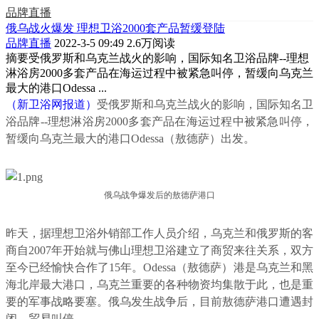
品牌直播
俄乌战火爆发 理想卫浴2000套产品暂缓登陆
品牌直播
2022-3-5 09:49
2.6万阅读
摘要
受俄罗斯和乌克兰战火的影响，国际知名卫浴品牌--理想
淋浴房2000多套产品在海运过程中被紧急叫停，暂缓向乌克兰
最大的港口Odessa ...
（新卫浴网报道）
受俄罗斯和乌克兰战火的影响，国际知名卫
浴品牌--理想淋浴房2000多套产品在海运过程中被紧急叫停，
暂缓向乌克兰最大的港口Odessa（敖德萨）出发。
俄乌战争爆发后的敖德萨港口
昨天，据理想卫浴外销部工作人员介绍，乌克兰和俄罗斯的客
商自2007年开始就与佛山理想卫浴建立了商贸来往关系，双方
至今已经愉快合作了15年。Odessa（敖德萨）港是乌克兰和黑
海北岸最大港口，乌克兰重要的各种物资均集散于此，也是重
要的军事战略要塞。俄乌发生战争后，目前敖德萨港口遭遇封
闭，贸易叫停。