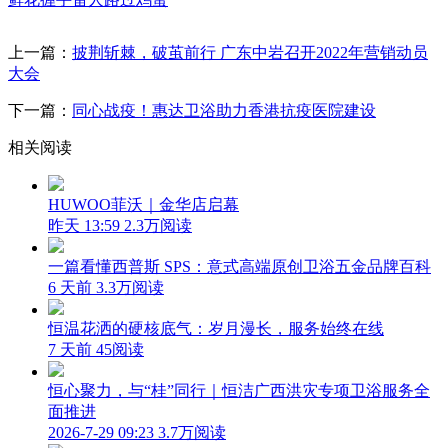
上一篇：
披荆斩棘，破茧前行 广东中岩召开2022年营销动员
大会
下一篇：
同心战疫！惠达卫浴助力香港抗疫医院建设
相关阅读
HUWOO菲沃｜金华店启幕
昨天 13:59
2.3万阅读
一篇看懂西普斯 SPS：意式高端原创卫浴五金品牌百科
6 天前
3.3万阅读
恒温花洒的硬核底气：岁月漫长，服务始终在线
7 天前
45阅读
恒心聚力，与“桂”同行｜恒洁广西洪灾专项卫浴服务全
面推进
2026-7-29 09:23
3.7万阅读