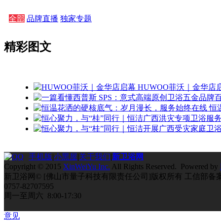
全部
品牌直播
独家专题
精彩图文
HUWOO菲沃｜金华店
恒
手机版
|
小黑屋
|
关于我们
|
新卫浴网
Copyright © 2015
XinWeiYu Inc.
All Rights Reserved. Powered by
新卫浴网© [佛山市量子科技有限责任公司]版权所有 工信部备
0757-82707595
周一至周六 8:00-17:30
意见