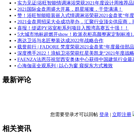
•
实力见证|浴旺智能情调淋浴荣获2021年度设计周推荐品
•
2021国际金盘周盛大开幕，群星璀璨，干货满满！
•
赞！浴旺智能暗装嵌入式情调淋浴荣获2021金盘奖“年
•
2021金盘周招采大会成功举办，汇聚行业顶尖供应商
•
喜报！缇诺PY浴室柜系列项目入围湾高赛五十强！！
•
5大城市地标超燃开show！欧派衣柜高颜整家定制标准1
•
惠达卫浴与名匠整装达成2022年战略合作
•
载誉前行 | FADORE 梵度荣获2021金盘奖“年度最佳部
•
深度携手2022！浪鲸卫浴荣获红星美凯龙“2021年度战略
•
FAENZA法恩莎祝贺西安奥体中心获得中国建筑行业
•
心海伽蓝全观系列 | 以心为窗 窥探东方式雅致
最新评论
您需要登录才可以回帖
登录
|
立即注册
相关资讯