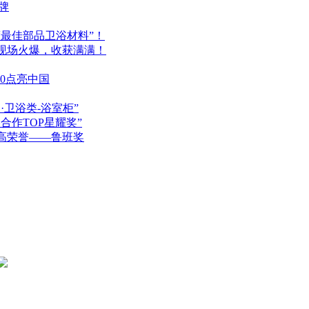
牌
度最佳部品卫浴材料”！
，现场火爆，收获满满！
.0点亮中国
品·卫浴类-浴室柜”
合作TOP星耀奖”
最高荣誉——鲁班奖