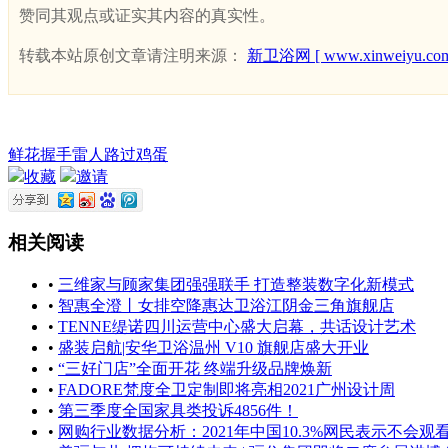
赞同其观点或证实其内容的真实性。
转载本站原创文章请注明来源：
新卫浴网 [ www.xinweiyu.com
鲜花
握手
雷人
路过
鸡蛋
收藏
邀请
相关阅读
•
三维家与顾家集团强强联手 打造整装数字化新模式
•
智惠全澄丨女排空降惠达卫浴江阴金三角旗舰店
•
TENNE缇诺四川运营中心盛大启幕，共话设计艺术
•
盛装启航|安华卫浴温州 V10 旗舰店盛大开业
•
“三好门店”全面开花 终端升级品牌焕新
•
FADORE梵度全卫定制即将亮相2021广州设计周
•
第三季度全国家具类投诉4856件！
•
网购行业数据分析：2021年中国10.3%网民表示不会观