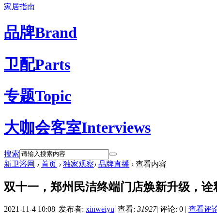
家居指南
品牌
Brand
卫配
Parts
专题
Topic
大咖会客室
Interviews
搜索
新卫浴网
›
首页
›
独家观察
›
品牌直播
›
查看内容
双十一，郑州民洁终端门店焕新升级，诠
2021-11-4 10:08
|
发布者:
xinweiyu
|
查看:
31927
|
评论: 0
|
查看评