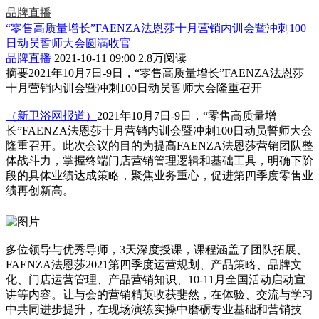
品牌直播
“零售高质量增长”FAENZA法恩莎十月营销内训会暨冲刺100
日动员誓师大会圆满收官
品牌直播
2021-10-11 09:00
2.8万阅读
摘要
2021年10月7日-9日，“零售高质量增长”FAENZA法恩莎
十月营销内训会暨冲刺100日动员誓师大会隆重召开
（新卫浴网报道）
2021年10月7日-9日，“零售高质量增
长”FAENZA法恩莎十月营销内训会暨冲刺100日动员誓师大会
隆重召开。此次会议的目的为提高FAENZA法恩莎营销团队整
体战斗力，掌握终端门店营销管理逻辑和基础工具，明确下阶
段的具体业绩达成策略，聚焦业务重心，促进第四季度零售业
绩再创新高。
多位领导与优秀导师，3天深度授课，课程涵盖了团队拓展、
FAENZA法恩莎2021第四季度运营规划、产品策略、品牌文
化、门店运营管理、产品营销知识、10-11月全国活动启动宣
讲等内容。让与会的营销精英收获斐然，在体验、交流与学习
中共同进步提升，在现场演练实操中磨砺专业基础和营销技