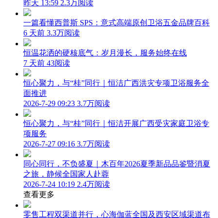
昨天 13:59
2.3万阅读
一篇看懂西普斯 SPS：意式高端原创卫浴五金品牌百科
6 天前
3.3万阅读
恒温花洒的硬核底气：岁月漫长，服务始终在线
7 天前
43阅读
恒心聚力，与“桂”同行｜恒洁广西洪灾专项卫浴服务全
面推进
2026-7-29 09:23
3.7万阅读
恒心聚力，与“桂”同行｜恒洁开展广西受灾家庭卫浴专
项服务
2026-7-27 09:16
3.7万阅读
同心同行，不负盛夏｜木百年2026夏季新品品鉴暨消夏
之旅，静候全国家人赴蓉
2026-7-24 10:19
2.4万阅读
查看更多
零售工程双渠道并行，心海伽蓝全国及西安区域渠道布