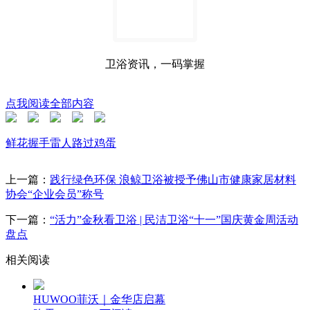
卫浴资讯，一码掌握
点我阅读全部内容
鲜花
握手
雷人
路过
鸡蛋
上一篇：
践行绿色环保 浪鲸卫浴被授予佛山市健康家居材料
协会“企业会员”称号
下一篇：
“活力”金秋看卫浴 | 民洁卫浴“十一”国庆黄金周活动
盘点
相关阅读
HUWOO菲沃｜金华店启幕