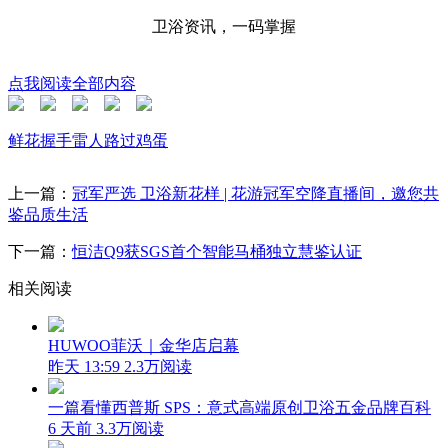
卫浴资讯，一码掌握
点我阅读全部内容
鲜花
握手
雷人
路过
鸡蛋
上一篇：
冠军严选 卫浴新花样 | 花游冠军空降直播间，邀您共
鉴品质生活
下一篇：
恒洁Q9获SGS首个智能马桶独立慧鉴认证
相关阅读
HUWOO菲沃｜金华店启幕
昨天 13:59
2.3万阅读
一篇看懂西普斯 SPS：意式高端原创卫浴五金品牌百科
6 天前
3.3万阅读