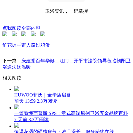
卫浴资讯，一码掌握
点我阅读全部内容
鲜花
握手
雷人
路过
鸡蛋
下一篇：
庆建党百年华诞！江门、开平市法院领导莅临朝阳卫
浴送法送温暖
相关阅读
HUWOO菲沃｜金华店启幕
前天 13:59
2.3万阅读
一篇看懂西普斯 SPS：意式高端原创卫浴五金品牌百科
7 天前
3.3万阅读
恒温花洒的硬核底气：岁月漫长，服务始终在线