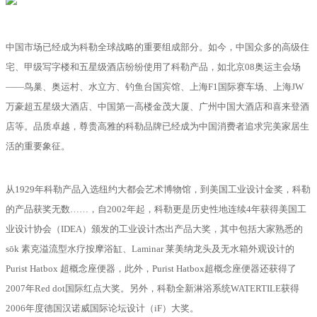
中国市场已经成为科勒全球战略的重要组成部分。如今，中国众多的高级住
宅、甲级写字楼和五星级酒店纷纷使用了科勒产品，如北京08奥运主会场
——鸟巢、奥运村、水立方、钓鱼台国宾馆、上海F1国际赛车场、上海JW
万豪超五星级大酒店、中国第一高楼金茂大厦、广州中国大酒店和喜来登酒
店等。品质卓越，尊贵高雅的科勒品牌已经成为中国消费者追求完美家居生
活的重要象征。
从1929年科勒产品入选纽约大都会艺术博物馆，到美国工业设计金奖，科勒
的产品获奖无数……，自2002年起，科勒更是历史性地连续4年获得美国工
业设计协会（IDEA）颁发的工业设计杰出产品大奖，其中包括大家熟悉的
sōk 素克溢流型水疗按摩浴缸、Laminar 莱美纳龙头及无水箱外观设计的
Purist Hatbox 超概念座便器，此外，Purist Hatbox超概念座便器还获得了
2007年Red dot国际红点大奖。另外，科勒全新淋浴系统WATERTILE获得
2006年度德国汉诺威国际论坛设计（iF）大奖。