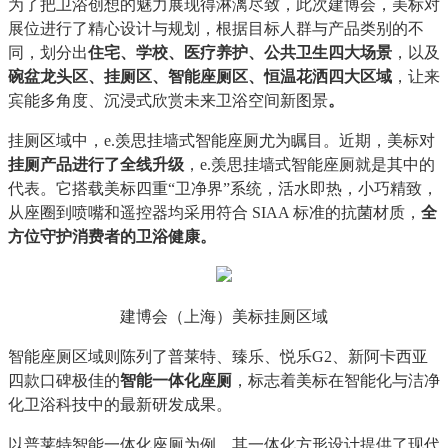
为了把卫浴创想的魅力展现得淋漓尽致，此次建博会，美标对
展位进行了精心设计与规划，根据目标人群与产品类别的不
同，划分出
住宅、学校、医疗养护、公共卫生四大场景
，以及
碗盆龙头区、挂厕区、智能座厕区、恒温花洒四大区域
，让来
宾能多角度、沉浸式欣赏未来卫浴空间新图景
。
挂厕区域中，e.羡思挂墙式智能座厕尤为瞩目。近期，美标对
挂厕产品进行了全线升级
，e.羡思挂墙式智能座厕就是其中的
代表。它搭载美标四重“卫净界”系统，活水即热，小巧精致，
从座圈到喷嘴和遥控器均采用符合 SIAA 标准的抗菌材质，
全
方位守护消费者的卫浴健康。
建博会（上海）美标挂厕区域
智能座厕区域则陈列了普莱特、臻乐、悦乐G2、新阿卡西亚
四款口碑极佳的
智能一体化座厕
，标志着美标在智能化与洁净
化卫浴科技中的最新研发成果。
以普莱特智能一体化座厕为例，其一体化方形设计提供了现代