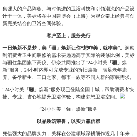
集强大的产品阵容、与时俱进的卫浴科技和引领潮流的产品设
计于一体，美标将在中国建博会（上海）为观众奉上经典与创
新完美结合的卫浴空间体验。
客户至上，服务先行
一日焕新不是梦，美「骊」焕新让你“想咋美，就咋美”。
洞察
到消费者卫生间装修的需求要远远高于实际的装修比例，美标
与骊住集团旗下高仪、伊奈共同推出了“24小时美
「骊」
焕
新”服务，24小时内即可完成专业的拆旧焕新，满足老年康
养、备孕新生、三口之家、都市一族等不同人群的家装需求。
“24小时美
「骊」
焕新”服务现已登陆全国十城，帮助消费者快
捷、专业、省心地提升卫浴体验，构建梦想卫浴空间。
“24小时美「骊」焕新”服务
以品质筑荣誉，以实力赢信赖
凭借强大的品牌实力，美标在公建领域深耕细作近几十年来，