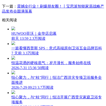
下一篇：
震撼全行业！刷爆朋友圈！丨宝思派智能家居战略产
品发布会圆满落幕
相关阅读
HUWOO菲沃｜金华店启幕
前天 13:59
2.3万阅读
一篇看懂西普斯 SPS：意式高端原创卫浴五金品牌百科
7 天前
3.3万阅读
恒温花洒的硬核底气：岁月漫长，服务始终在线
2026-7-31 15:36
50阅读
恒心聚力，与“桂”同行｜恒洁广西洪灾专项卫浴服务全
面推进
2026-7-29 09:23
3.7万阅读
恒心聚力，与“桂”同行｜恒洁开展广西受灾家庭卫浴专
项服务