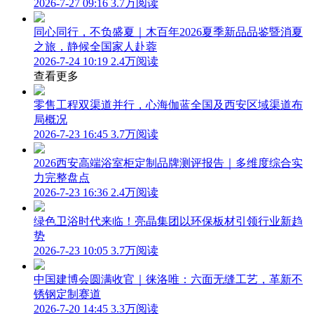
2026-7-27 09:16
3.7万阅读
同心同行，不负盛夏｜木百年2026夏季新品品鉴暨消夏
之旅，静候全国家人赴蓉
2026-7-24 10:19
2.4万阅读
查看更多
零售工程双渠道并行，心海伽蓝全国及西安区域渠道布
局概况
2026-7-23 16:45
3.7万阅读
2026西安高端浴室柜定制品牌测评报告｜多维度综合实
力完整盘点
2026-7-23 16:36
2.4万阅读
绿色卫浴时代来临！亮晶集团以环保板材引领行业新趋
势
2026-7-23 10:05
3.7万阅读
中国建博会圆满收官｜徕洛唯：六面无缝工艺，革新不
锈钢定制赛道
2026-7-20 14:45
3.3万阅读