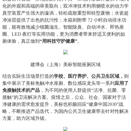
化的外观和高端的审美取向；双冲净技术利用侧喷水的动力学
真空装置产生强大的漩涡，轻松疏散重型和轻型废物；水瓷超
净涂层提供了出色的抗污性；水箱则附带 72 小时自动排水功
能，能有效地减少细菌滋生。智能除臭、自动冲水、即热座
圈、LED 夜灯等实用功能，更为消费者带来舒适又便利的如
厕体验，真正做到
“用科技守护健康”
。
建博会（上海）美标智能座厕区域
结合实际生活场景打造的
学校、医疗养护、公共卫生
区域
，
则
集中展示了美标免触冲水座厕、数位感应龙头等一系列
应用了
免接触技术的产品
，为不同的使用人群提供“洁净、抗菌、零
接触”的卫浴解决方案。疫情之后，公众、社会、国家对于洁
净健康的需求愈发提升，美标也积极回应“健康中国2030”战
略，不断推进产品迭代，为国内公共卫生健康带去针对性解决
方案，助力区域升级。