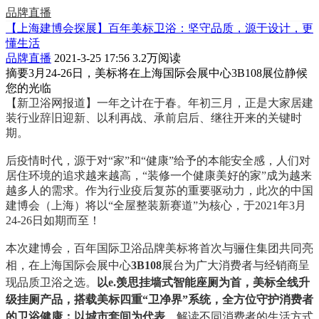
品牌直播
【上海建博会探展】百年美标卫浴：坚守品质，源于设计，更
懂生活
品牌直播
2021-3-25 17:56
3.2万阅读
摘要
3月24-26日，美标将在上海国际会展中心3B108展位静候
您的光临
【新卫浴网报道】一年之计在于春。年初三月，正是大家居建
装行业辞旧迎新、以利再战、承前启后、继往开来的关键时
期。
后疫情时代，源于对“家”和“健康”给予的本能安全感，人们对
居住环境的追求越来越高，“装修一个健康美好的家”成为越来
越多人的需求。作为行业疫后复苏的重要驱动力，此次的中国
建博会（上海）将以“全屋整装新赛道”为核心，
于2021年3月
24-26日如期而至！
本次建博会，百年国际卫浴品牌美标将首次与骊住集团共同亮
相，在上海国际会展中心
3B108
展台为广大消费者与经销商呈
现品质卫浴之选。
以e.羡思挂墙式智能座厕为首，美标全线升
级挂厕产品，搭载美标四重“卫净界”系统，全方位守护消费者
的卫浴健康；以城市套间为代表
，解读不同消费者的生活方式