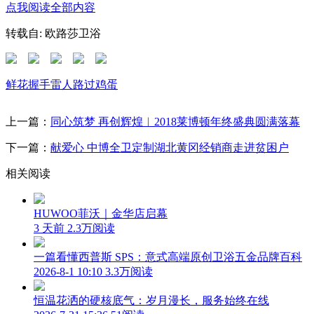
点我阅读全部内容
转载自: 欧路莎卫浴
鲜花
握手
雷人
路过
鸡蛋
上一篇：
同心筑梦 再创辉煌︱2018莱博顿年终盛典圆满落幕
下一篇：
献爱心 中博全卫定制湖北黄冈经销商走进贫困户
相关阅读
HUWOO菲沃｜金华店启幕
3 天前
2.3万阅读
一篇看懂西普斯 SPS：意式高端原创卫浴五金品牌百科
2026-8-1 10:10
3.3万阅读
恒温花洒的硬核底气：岁月漫长，服务始终在线