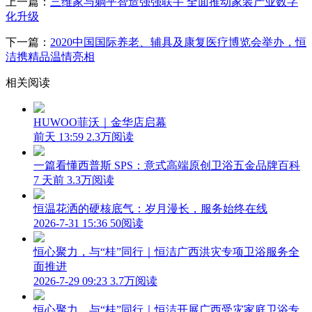
上一篇：
三维家与躺平智造强强联手 全面推动家装产业数字
化升级
下一篇：
2020中国国际养老、辅具及康复医疗博览会举办，恒
洁携精品温情亮相
相关阅读
HUWOO菲沃｜金华店启幕
前天 13:59
2.3万阅读
一篇看懂西普斯 SPS：意式高端原创卫浴五金品牌百科
7 天前
3.3万阅读
恒温花洒的硬核底气：岁月漫长，服务始终在线
2026-7-31 15:36
50阅读
恒心聚力，与“桂”同行｜恒洁广西洪灾专项卫浴服务全
面推进
2026-7-29 09:23
3.7万阅读
恒心聚力，与“桂”同行｜恒洁开展广西受灾家庭卫浴专