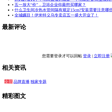
•
五一放大“价”，卫浴企业你最想买哪家？
•
什么卫生间冷热水管间隔有规定15cm?安装需要注意哪
•
全城瞩目！伊米特义乌专卖店五一盛大开业了！
最新评论
您需要登录才可以回帖
登录
|
立即注册
相关资讯
全部
品牌直播
独家专题
精彩图文