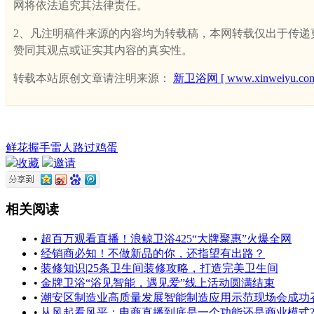
网将依法追究其法律责任。
2、凡注明稿件来源的内容均为转载稿，本网转载仅出于传递更多
赞同其观点或证实其内容的真实性。
转载本站原创文章请注明来源：
新卫浴网 [ www.xinweiyu.com
鲜花
握手
雷人
路过
鸡蛋
收藏
邀请
相关阅读
•
超百万观看直播！浪鲸卫浴425“大牌聚惠”火爆全网
•
经销商必知！不做新品的你，还指望有出路？
•
装修知识|25条卫生间装修攻略，打造完美卫生间
•
金牌卫浴“浴见智能，遇见爱”线上活动圆满结束
•
潮安区制造业高质量发展智能制造应用示范现场会成功召开
•
从风起看风平：电商直播到底是一个功能还是商业模式