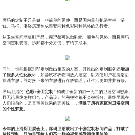
席玛的定制不只是做一些简单的延伸，而是国内目前把浴室柜、浴
缸、马桶、淋浴房定制成整套同种色彩同种风格的先行者。
从卫生空间墙板到产品，席玛都可以做到统一颜色与风格。而且席玛
空间定制安装、拆卸都十分方便，节约了成本。
同时，也能根据别墅定制做出相应的方案。其推出的定制服务还
增加
了很多人性化设计
，如尝试将衣帽间放入浴室，以方便用户在洗浴后
换洗衣服，并对换下来的衣服进行存放管理，让生活更加井井有条。
席玛卫浴的
“色彩+全卫定制”
构成了全新的独一无二的卫浴空间想象。
且无论最终怎样组合，产品设计的完整性都不会被拆分。最终呈现在
人们眼前的，是其审美效果的完美统一，
满足了所有家庭对卫浴空间
的个性梦想。
今年的上海厨卫展会上，席玛卫浴展出了十套定制标间产品，打破了
传统定制，只为呈现给人们不一样的视觉感受和使用体验。