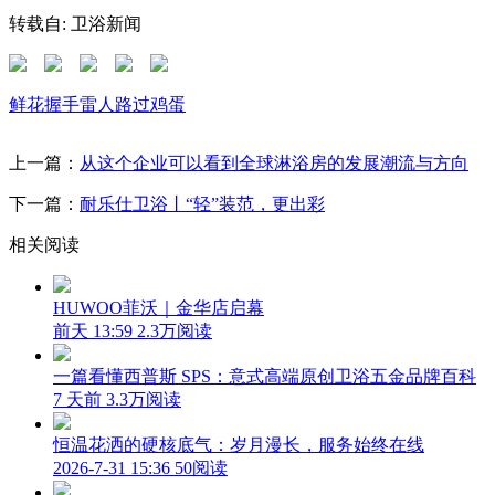
转载自: 卫浴新闻
鲜花
握手
雷人
路过
鸡蛋
上一篇：
从这个企业可以看到全球淋浴房的发展潮流与方向
下一篇：
耐乐仕卫浴丨“轻”装范，更出彩
相关阅读
HUWOO菲沃｜金华店启幕
前天 13:59
2.3万阅读
一篇看懂西普斯 SPS：意式高端原创卫浴五金品牌百科
7 天前
3.3万阅读
恒温花洒的硬核底气：岁月漫长，服务始终在线
2026-7-31 15:36
50阅读