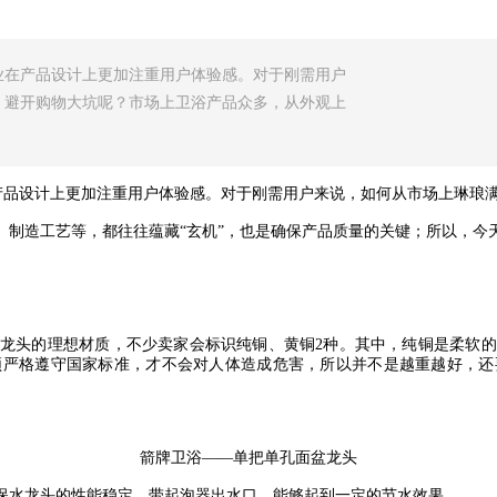
业在产品设计上更加注重用户体验感。对于刚需用户
，避开购物大坑呢？市场上卫浴产品众多，从外观上
产品设计上更加注重用户体验感。对于刚需用户来说，如何从市场上琳琅
、制造工艺等，都往往蕴藏
“玄机”，也是确保产品质量的关键；所以，今
水龙头的理想材质，不少卖家会标识纯铜、黄铜
2种。其中，纯铜是柔软
须严格遵守国家标准，才不会对人体造成危害，所以并不是越重越好，还
箭牌卫浴
——单把单孔面盆龙头
保水龙头的性能稳定，带起泡器出水口，能够起到一定的节水效果。