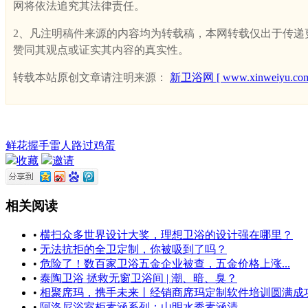
网将依法追究其法律责任。
2、凡注明稿件来源的内容均为转载稿，本网转载仅出于传递更多
赞同其观点或证实其内容的真实性。
转载本站原创文章请注明来源：
新卫浴网 [ www.xinweiyu.com
鲜花
握手
雷人
路过
鸡蛋
收藏
邀请
相关阅读
•
横扫众多世界设计大奖，理想卫浴的设计强在哪里？
•
无法抗拒的全卫定制，你被吸到了吗？
•
危险了！数百家卫浴五金企业被查，五金价格上涨...
•
泰陶卫浴 拯救无窗卫浴间 | 潮、暗、臭？
•
相聚席玛，携手未来丨经销商席玛定制软件培训圆满成
•
阿洛尼浴室柜素涵系列：山明水秀素涵清