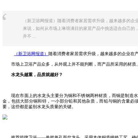
“
（新卫浴网报道）随着消费者家居需求升级，越来越多的企
来说，如何从市场上琳琅满目的家居产品中挑选适合自己的
并不 ...
（新卫浴网报道）
随着消费者家居需求升级，越来越多的企业在
市场上卫浴产品众多，从外观上并不能判断，而产品所采用的材质
水龙头越重，品质就越好？
现在市面上的水龙头主要分为铜和不锈钢两种材质，而铜是制造
金，包括大部分铜和锌，一小部分铅和其他杂质，而铅与铜的含量必
要，这些都是鉴别水龙头质量的关键。
推荐箭牌卫浴
——单把单孔面盆龙头，采用本体铜质镀铬工艺，确