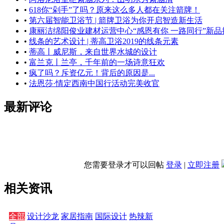
•
618你“剁手”了吗？原来这么多人都在关注箭牌！
•
第六届智能卫浴节 | 箭牌卫浴为你开启智造新生活
•
康丽洁绵阳俊业建材运营中心“感恩有你 一路同行”新
•
线条的艺术设计 | 蒂高卫浴2019的线条元素
•
蒂高丨威尼斯，来自世界水城的设计
•
富兰克丨兰亭，千年前的一场诗意狂欢
•
疯了吗？斥资亿元！背后的原因是...
•
法恩莎·情定西南中国行活动完美收官
最新评论
您需要登录才可以回帖
登录
|
立即注册
相关资讯
全部
设计沙龙
家居指南
国际设计
热辣新