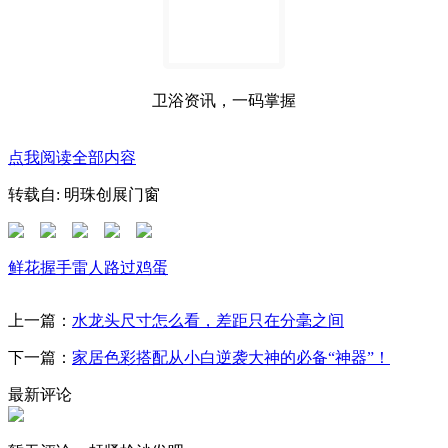
卫浴资讯，一码掌握
点我阅读全部内容
转载自: 明珠创展门窗
鲜花
握手
雷人
路过
鸡蛋
上一篇：
水龙头尺寸怎么看，差距只在分毫之间
下一篇：
家居色彩搭配从小白逆袭大神的必备“神器”！
最新评论